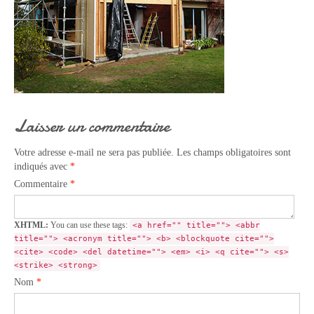
Laisser un commentaire
Votre adresse e-mail ne sera pas publiée.
Les champs obligatoires sont
indiqués avec
*
Commentaire
*
XHTML:
You can use these tags:
<a href="" title=""> <abbr
title=""> <acronym title=""> <b> <blockquote cite="">
<cite> <code> <del datetime=""> <em> <i> <q cite=""> <s>
<strike> <strong>
Nom
*